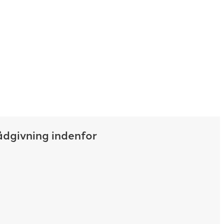
n Hedensted ApS har speciale i små og
ksomheder i Danmark og tilbyder mange
tanceopgaver. Alt arbejde er af høj kvalitet.
kontor, kan vi tilmed gøre dette til en lav
ådgivning indenfor