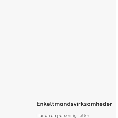
vning
Enkeltmandsvirksomheder
ensted ApS
Har du en personlig- eller