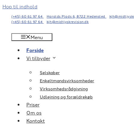
Hop til indhold
(+45) 60 61 97 64
Haralds Plads 6, 8722 Hedensted
kjh@midtjyskr
(+45) 60 61 97 64
kjh@midtjyskrevision.dk
Menu
Forside
Vi tilbyder
Selskaber
Enkeltmandsvirksomheder
Virksomhedsrådgivning
Udlejning og forældrekøb
Priser
Om os
Kontakt