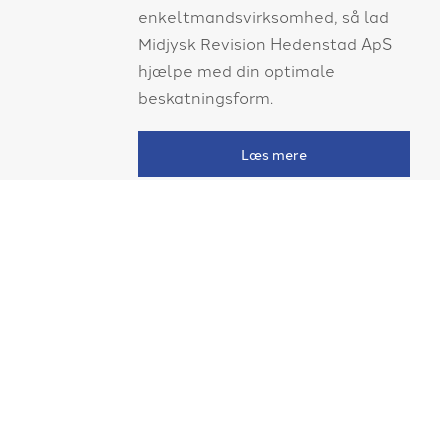
pe med
enkeltmandsvirksomhed, så lad
er for din
Midjysk Revision Hedenstad ApS
hjælpe med din optimale
beskatningsform.
Læs mere
ontakt os og få
t uforpligtende
øde med vores