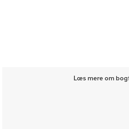
udfyldt dit årsregnskab korrekt. Vi har mulighed for 
opstilling af årsregnskab, skatteopgørelse, bogførin
budgetter, løn og perioderegnskaber. Få mere info
til selskaber
.
Om os
Læs mere om bogfø