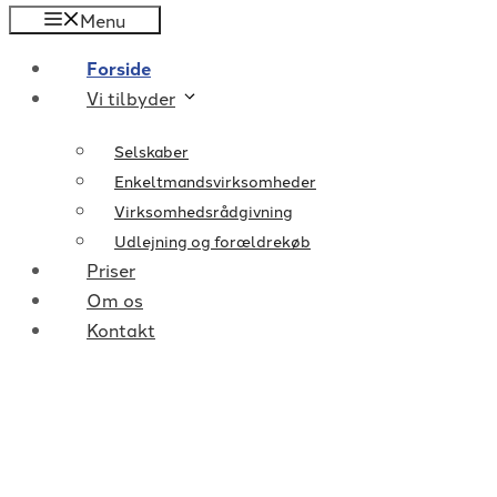
Menu
Forside
Vi tilbyder
Selskaber
Enkeltmandsvirksomheder
Virksomhedsrådgivning
Udlejning og forældrekøb
Priser
Om os
Kontakt
Revisor & bogholder i Hed