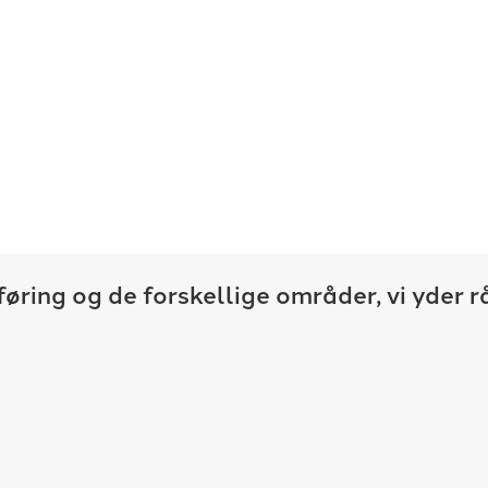
at hjælpe dig med bl.a.
Midtjysk Revisio
g, indberetning af skat,
mellemstore vir
rmation om
vores service
forskellige assis
Da vi er et lille 
timepris.
ring og de forskellige områder, vi yder r